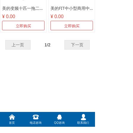
美的变频十匹一拖二MDV-250W/SN1-8R1
美的FIT中小型商用中央空调
¥ 0.00
¥ 0.00
立即购买
立即购买
上一页
1
/
2
下一页
낀
뀰
뀩
넙
首页
电话咨询
QQ咨询
联系我们