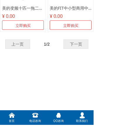
美的变频十匹一拖二MDV-250W/SN1-8R1
美的FIT中小型商用中央空调
¥ 0.00
¥ 0.00
立即购买
立即购买
上一页
1
/
2
下一页
낀
뀰
뀩
넙
首页
电话咨询
QQ咨询
联系我们