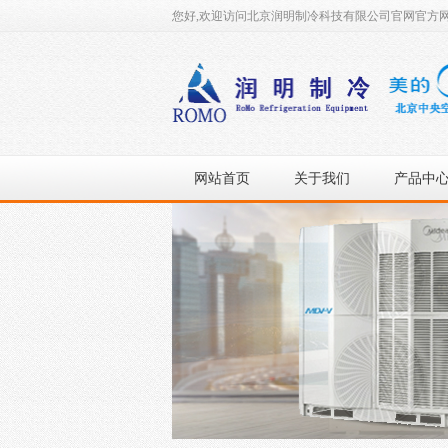
您好,欢迎访问北京润明制冷科技有限公司官网官方网
网站首页
关于我们
产品中