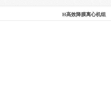
H高效降膜离心机组