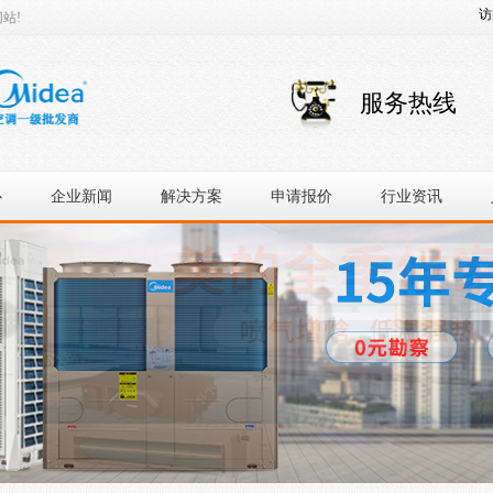
访
站!
服务热线
心
企业新闻
解决方案
申请报价
行业资讯