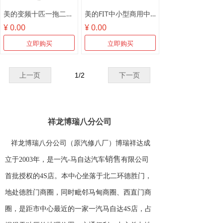
美的变频十匹一拖二MDV-250W/SN1-8R1
美的FIT中小型商用中央空调
¥ 0.00
¥ 0.00
立即购买
立即购买
上一页
1
/
2
下一页
祥龙博瑞八分公司
祥龙博瑞八分公司（原汽修八厂）博瑞祥达成
销售
立于2003年，是一汽-马自达汽车
有限公司
首批授权的4S店。本中心坐落于北二环德胜门，
地处德胜门商圈，同时毗邻马甸商圈、西直门商
圈，是距市中心最近的一家一汽马自达4S店，占