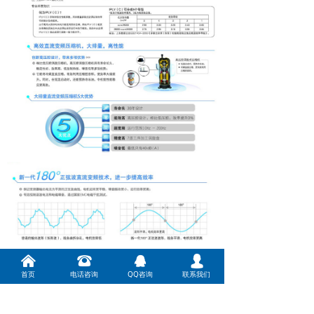
낀
뀰
뀩
넙
首页
电话咨询
QQ咨询
联系我们