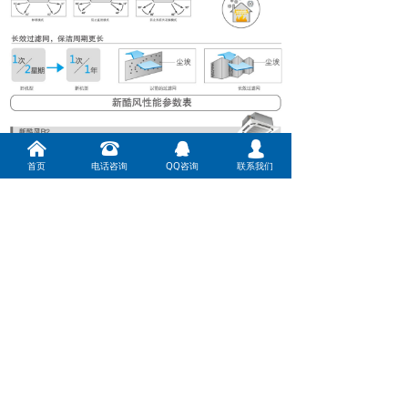
낀
뀰
뀩
넙
首页
电话咨询
QQ咨询
联系我们