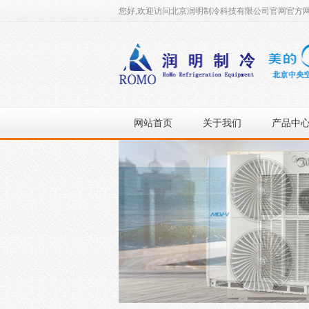
您好,欢迎访问北京润明制冷科技有限公司官网官方网
网站首页
关于我们
产品中