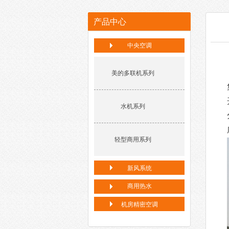
产品中心
中央空调
美的多联机系列
水机系列
轻型商用系列
新风系统
商用热水
机房精密空调